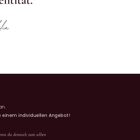
lia
an.
u einem individuellen Angebot!
annst du dennoch zum selben