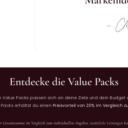
- Clé
Entdecke die Value Packs
e Value Packs passen sich an deine Ziele und dein Budget 
 Packs erhältst du einen
Preisvorteil von 20% im Vergleich z
er Gesamtsumme im Vergleich zum individuellen Angebot
, zusätzliche Leistungen k