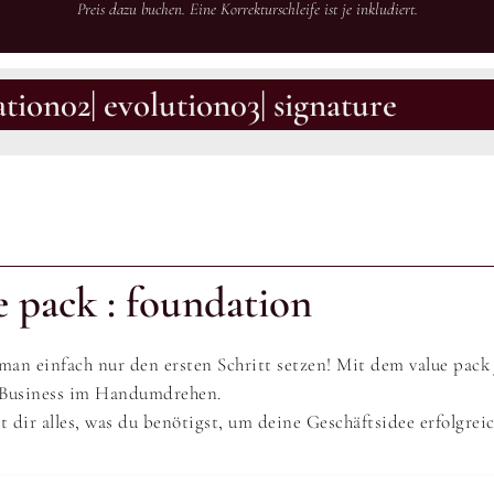
Preis dazu buchen. Eine Korrekturschleife ist je inkludiert.
ation
02| evolution
03| signature
ue pack : foundation
an einfach nur den ersten Schritt setzen! Mit dem value pack
n Business im Handumdrehen.
t dir alles, was du benötigst, um deine Geschäftsidee erfolgrei