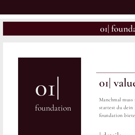
01| found
01|
01| val
Manchmal muss m
foundation
startest du dei
foundation biete