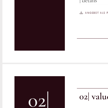
| details
ANGEBOT ALS 
02|
02| valu